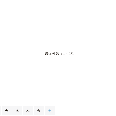
表示件数：1～1/1
月
火
水
木
金
土