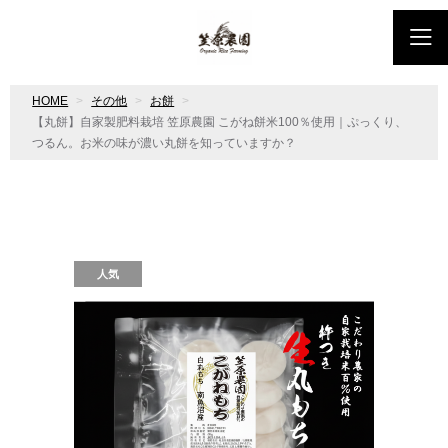
HOME
その他
お餅
【丸餅】自家製肥料栽培 笠原農園 こがね餅米100％使用｜ぷっくり、
つるん。お米の味が濃い丸餅を知っていますか？