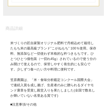
商品詳細
米づくりの匠自家製オリジナル肥料で丹精込めて栽培し
たもち米の最高級ブランド”こがねもち”
100
％使用。保存
料、無添加など一切使わず本格的な杵つきもちです。ひ
とつひとつ個包装（一切れ
45g
）されているので使う分の
み開けて使えるので、保管しやすく衛生的にも安心で
す。少しずつ食べたい方や料理に便利です。
笠原農園は、「米・食味分析鑑定コンクール国際大会」
で連続入賞を成し遂げ、生産者のみに贈られるダイヤモ
ンド褒章を受賞し殿堂入りを果たしました
(
全国で数名し
か輝いていない名誉ある賞です
)
■注意事項
/
その他