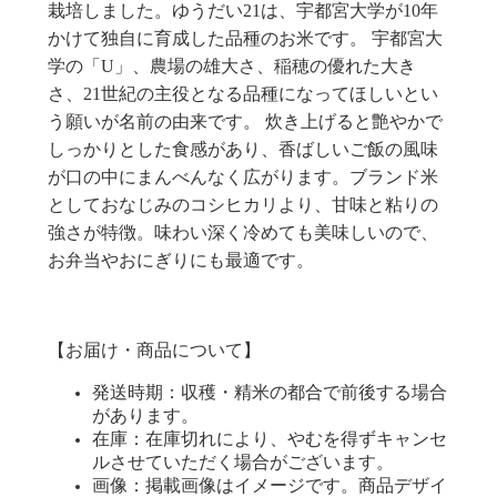
栽培しました。ゆうだい
21
は、宇都宮大学が
10
年
かけて独自に育成した品種のお米です。 宇都宮大
学の「
U
」、農場の雄大さ、稲穂の優れた大き
さ、
21
世紀の主役となる品種になってほしいとい
う願いが名前の由来です。 炊き上げると艶やかで
しっかりとした食感があり、香ばしいご飯の風味
が口の中にまんべんなく広がります。ブランド米
としておなじみのコシヒカリより、甘味と粘りの
強さが特徴。味わい深く冷めても美味しいので、
お弁当やおにぎりにも最適です。
【お届け・商品について】
発送時期：収穫・精米の都合で前後する場合
があります。
在庫：在庫切れにより、やむを得ずキャンセ
ルさせていただく場合がございます。
画像：掲載画像はイメージです。商品デザイ