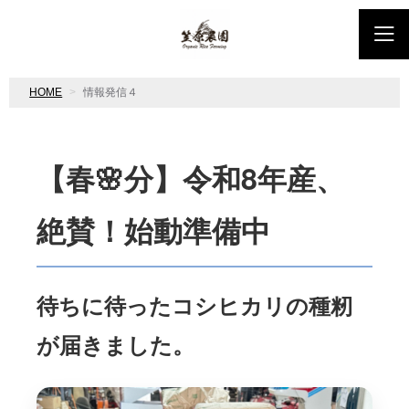
HOME
情報発信４
【春🌸分】令和8年産、
絶賛！始動準備中
待ちに待ったコシヒカリの種籾
が届きました。