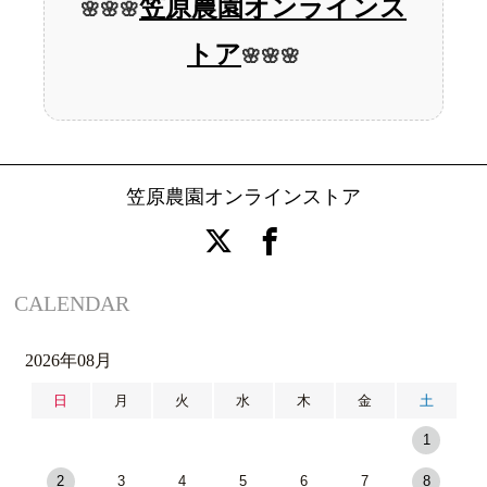
笠原農園オンラインス
🌸🌸🌸
トア
🌸🌸🌸
笠原農園オンラインストア
CALENDAR
2026年08月
日
月
火
水
木
金
土
1
2
3
4
5
6
7
8